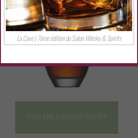
La Cave | 7ème édition du Salon Whisky & Spirits
RHUM KIRK & SWEENEY RÉSERVA