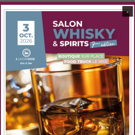
⨉
Partager cet évenement
Découvrez nos anciens rhums du mois