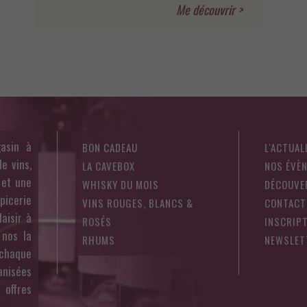
asin à
BON CADEAU
L'ACTUAL
e vins,
LA CAVEBOX
NOS ÉVÈ
 et une
WHISKY DU MOIS
DÉCOUVE
épicerie
VINS ROUGES, BLANCS &
CONTACT
aisir à
ROSÉS
INSCRIPT
 nos la
RHUMS
NEWSLET
 chaque
anisées
offres