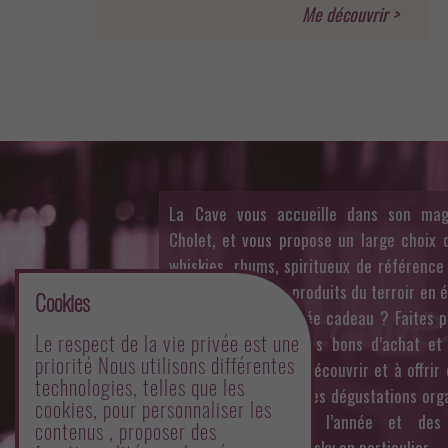
La Cave vous accueille dans son mag
Cholet, et vous propose un large choix d
whiskies, rhums, spiritueux de référence
belle sélection de produits du terroir en 
Cookies
fine. Besoin d’une idée cadeau ? Faites pl
Le respect de la vie privée est une
vos proches avec nos bons d’achat et
priorité Nous utilisons différentes
CaveBOX inédites à découvrir et à offrir
technologies, telles que les
mois. Profitez aussi des dégustations org
cookies, pour personnaliser les
par Philippe toute l’année et des 
contenus , proposer des
mensuelles sur un whisky en particulier.