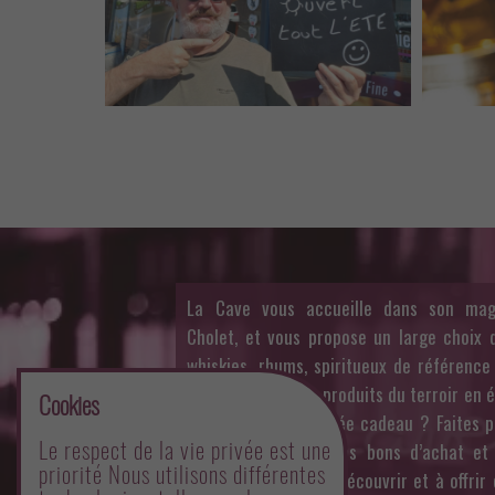
La Cave vous accueille dans son mag
Cholet, et vous propose un large choix d
whiskies, rhums, spiritueux de référence
belle sélection de produits du terroir en 
Cookies
fine. Besoin d’une idée cadeau ? Faites pl
Le respect de la vie privée est une
vos proches avec nos bons d’achat et
priorité Nous utilisons différentes
CaveBOX inédites à découvrir et à offrir