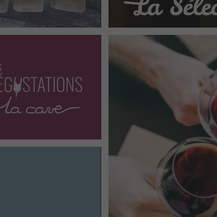
Depuis 1999, La Cave
Cholet
, située au ron
Philippe vous propose
rhums, liqueurs
… S
assurent une
qualité
r
La Cave vous ouvre au
en présence des produ
mois un nouveau whis
Envie de marquer le 
proposons des bons d