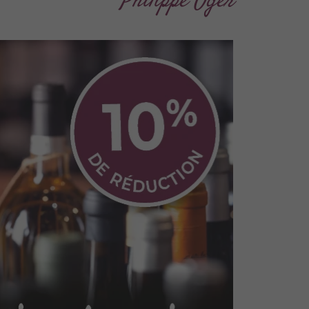
Philippe Oger
En Août,
olet met à l’honneur UNE
WHISKYS, DE VINS ET DE
PIRITUEUX !