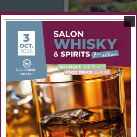
plaisir d’offrir.
⨉
NO
INS ROUGES