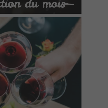
 vous accueille dans sa boutique à
d-point de la Tessoualle. Passionné,
 une large sélection de
vins, whiskies,
on
savoir-faire
et son
expertise
vous
econnue.
ssi ses portes lors des dégustations
cteurs et vous fait découvrir chaque
ky en promotion.
coup ? Offrez un cadeau ! Nous vous
’achat et des
« La CaveBOX »
pour le