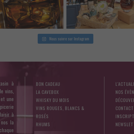
Nous suivre sur Instagram
asin à
BON CADEAU
L'ACTUAL
e vins,
LA CAVEBOX
NOS ÉVÈ
 et une
WHISKY DU MOIS
DÉCOUVE
épicerie
VINS ROUGES, BLANCS &
CONTACT
aisir à
ROSÉS
INSCRIPT
 nos la
RHUMS
NEWSLET
 chaque