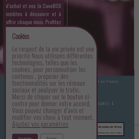
d’achat et nos la CaveBOX
inédites à découvrir et à
offrir chaque mois. Profitez
aussi des dégustations
Cookies
organisées par Philippe
toute l’année et des offres
Le respect de la vie privée est une
mensuelles sur un whisky
priorité Nous utilisons différentes
technologies, telles que les
en particulier.
cookies, pour personnaliser les
contenus , proposer des
Les prix des produits sont valables uniquement en France
fonctionnalités sur les réseaux
sociaux et analyser le trafic.
métropolitaine.
Merci de cliquer sur le bouton ci-
contre pour donner votre accord.
L'ABUS D'ALCOOL EST DANGEREUX POUR LA SANTÉ, À
Vous pouvez changer d’avis et
CONSOMMER AVEC MODÉRATION.
modifier vos choix à tout moment.
Ajustez vos paramètres
Accepter
Ajuster