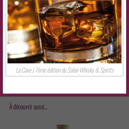
Coquillages et poissons nobles, volaille rôtie,
plats légèrement épicés ou fromages affinés.
Partager cet évenement
La Cave | 7ème édition du Salon Whisky & Spirits
À découvrir aussi…