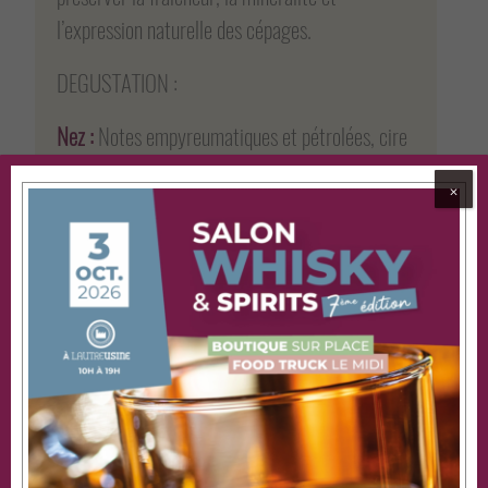
l’expression naturelle des cépages.
DEGUSTATION :
Nez :
Notes empyreumatiques et pétrolées, cire
d’abeille, résine, fruits jaunes légèrement
⨉
confits.
Bouche :
Ampleur et volume généreux mais
équilibrés, tension saline, complexité
aromatique remarquable.
Finale :
Longue, persistante, gastronomique,
avec une fraîcheur minérale qui appelle la table.
ACCORDS DE LA SAISON :