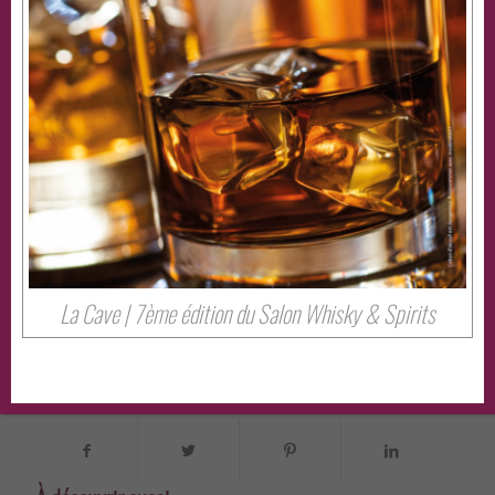
Un vin qui peut se boire dès maintenant mais qui
évoluera magnifiquement sur 5 à 7 ans.
ACCORDS :
Parfait avec un bœuf mijoté, un civet, une
volaille festive ou un beau plateau de fromages
affinés.
La Cave | 7ème édition du Salon Whisky & Spirits
Partager cet évenement