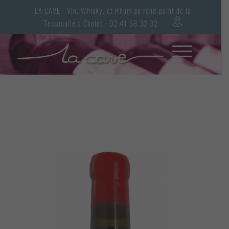
LA CAVE - Vin, Whisky, et Rhum au rond-point de la
Tessoualle à Cholet - 02 41 58 32 32