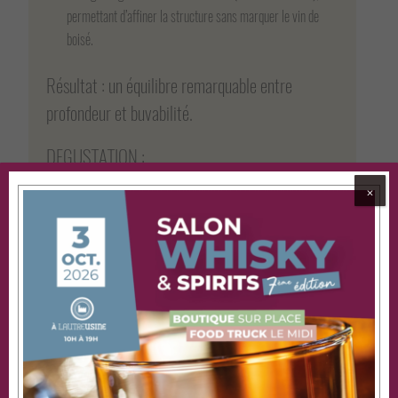
permettant d’affiner la structure sans marquer le vin de
boisé.
Résultat : un équilibre remarquable entre
profondeur et buvabilité.
DEGUSTATION :
⨉
Nez :
Cerise noire, violette, mûre, touche
minérale.
Bouche :
Matière juteuse, tanins fins mais
affirmés, belle énergie.
Finale :
Longue, élégante, légèrement fumée –
la signature de Javernières.