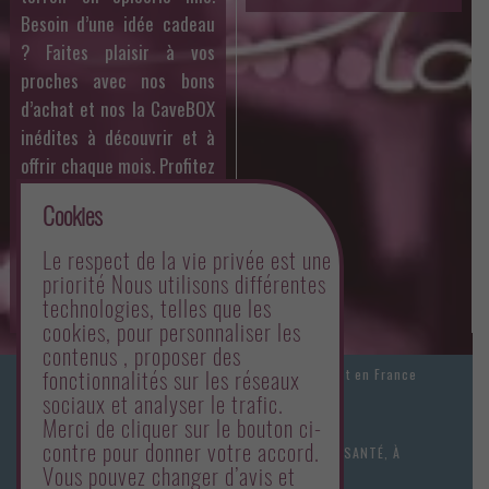
Besoin d’une idée cadeau
? Faites plaisir à vos
proches avec nos bons
d’achat et nos la CaveBOX
inédites à découvrir et à
offrir chaque mois. Profitez
aussi des dégustations
Cookies
organisées par Philippe
toute l’année et des offres
Le respect de la vie privée est une
mensuelles sur un whisky
priorité Nous utilisons différentes
technologies, telles que les
en particulier.
cookies, pour personnaliser les
contenus , proposer des
Les prix des produits sont valables uniquement en France
fonctionnalités sur les réseaux
sociaux et analyser le trafic.
métropolitaine.
Merci de cliquer sur le bouton ci-
contre pour donner votre accord.
L'ABUS D'ALCOOL EST DANGEREUX POUR LA SANTÉ, À
Vous pouvez changer d’avis et