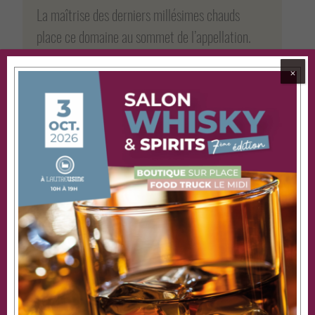
La maîtrise des derniers millésimes chauds
place ce domaine au sommet de l’appellation.
Nez :
Fruité sur des notes de torréfaction, de
⨉
pruneaux, de cassis, légèrement épicé.
Bouche :
L’attaque en bouche est élégante,
profonde, riche, avec un fruité remarquable et
une fin de bouche fine et longue.
Accords:
Gibiers en sauce, magret de canard,
cassoulet, gigot agneau confit, parmentier de
canard