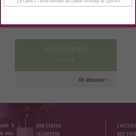
WHISKY ARMORIK
France
asin à
BON CADEAU
L'ACTUAL
e vins,
LA CAVEBOX
NOS ÉVÈ