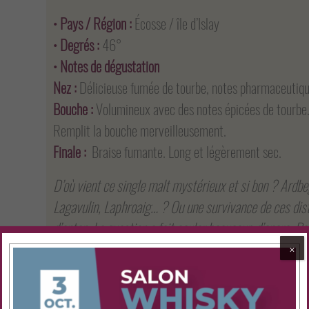
• Pays / Région :
Écosse / île d’Islay
• Degrés :
46°
• Notes de dégustation
Nez :
Délicieuse fumée de tourbe, notes pharmaceutique
Bouche :
Volumineux avec des notes épicées de tourbe.
Remplit la bouche merveilleusement.
Finale :
Braise fumante. Long et légèrement sec.
D’où vient ce single malt mystérieux et si bon ? Ardbe
Lagavulin, Laphroaig… ? Ou une survivance de ces dist
d’antan. La question a fait couler beaucoup d’encre. P
goût.
⨉