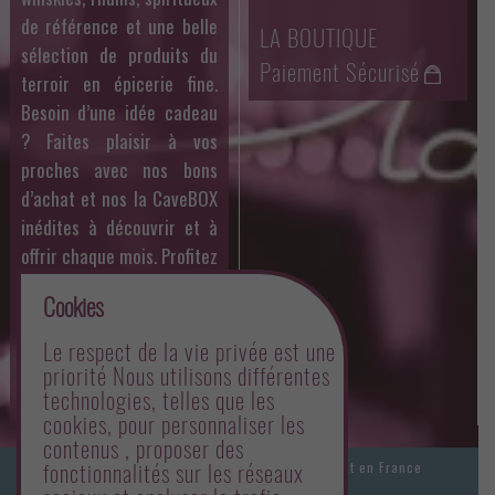
de référence et une belle
LA BOUTIQUE
sélection de produits du
Paiement Sécurisé
terroir en épicerie fine.
Besoin d’une idée cadeau
? Faites plaisir à vos
proches avec nos bons
d’achat et nos la CaveBOX
inédites à découvrir et à
offrir chaque mois. Profitez
aussi des dégustations
Cookies
organisées par Philippe
toute l’année et des offres
Le respect de la vie privée est une
mensuelles sur un whisky
priorité Nous utilisons différentes
technologies, telles que les
en particulier.
cookies, pour personnaliser les
contenus , proposer des
fonctionnalités sur les réseaux
Les prix des produits sont valables uniquement en France