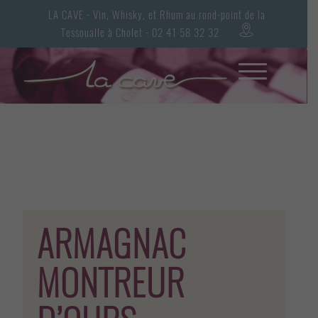
LA CAVE - Vin, Whisky, et Rhum au rond-point de la
Tessoualle à Cholet - 02 41 58 32 32
ARMAGNAC
MONTREUR