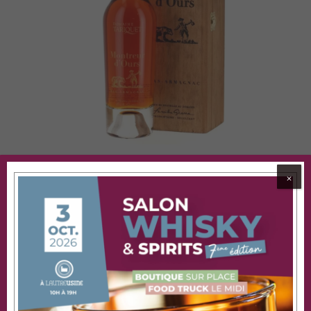
⨉
Partager cet évenement