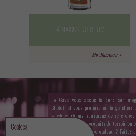
LA MAISON DU RHUM
La Cave vous accueille dans son mag
Cholet, et vous propose un large choix d
whiskies, rhums, spiritueux de référence
belle sélection de produits du terroir en 
Cookies
fine. Besoin d’une idée cadeau ? Faites pl