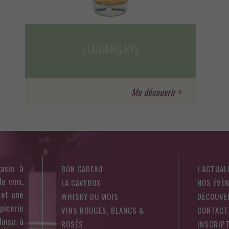
STAUNING RYE
asin à
BON CADEAU
L'ACTUAL
e vins,
LA CAVEBOX
NOS ÉVÈ
 et une
WHISKY DU MOIS
DÉCOUVE
épicerie
VINS ROUGES, BLANCS &
CONTACT
aisir à
ROSÉS
INSCRIPT