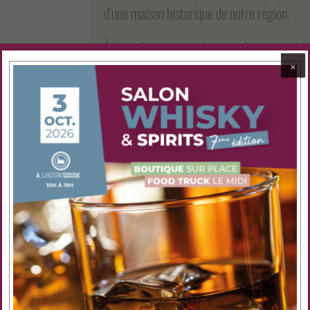
d’une maison historique de notre région.
À déguster pur, sur glace, ou dans un cocktai
⨉
DEGUSTATION :
Nez :
Notes fruitées et boisées, des touches
Bouche :
L’attaque est franche, ample, velo
Finale :
Riche et rond.