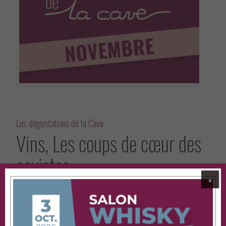
Les dégustations de la Cave
Vins, Les coups de cœur des
cavistes
⨉
VENDREDI 27 NOVEMBRE DE 19H00 À 21H30
NOTRE NEWSLETTER
50,00
€