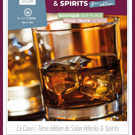
Rupture de stock
Description
Laissez-vous porter par la dégustation de flacons
surprenants voire exceptionnels, dénichés au grès
des rencontres de Philippe et Denis. Vous vous en
souviendrez…
A travers 6 vins et une planche gourmande.
La Cave | 7ème édition du Salon Whisky & Spirits