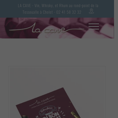
LA CAVE - Vin, Whisky, et Rhum au rond-point de la
Tessoualle à Cholet - 02 41 58 32 32