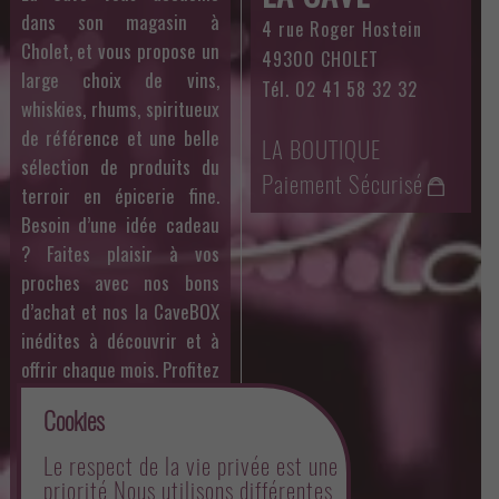
dans son magasin à
4 rue Roger Hostein
Cholet, et vous propose un
49300 CHOLET
large choix de vins,
Tél. 02 41 58 32 32
whiskies, rhums, spiritueux
de référence et une belle
LA BOUTIQUE
sélection de produits du
Paiement Sécurisé
terroir en épicerie fine.
Besoin d’une idée cadeau
? Faites plaisir à vos
proches avec nos bons
d’achat et nos la CaveBOX
inédites à découvrir et à
offrir chaque mois. Profitez
aussi des dégustations
Cookies
organisées par Philippe
toute l’année et des offres
Le respect de la vie privée est une
mensuelles sur un whisky
priorité Nous utilisons différentes