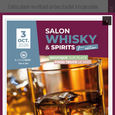
Faites plaisir en offrant un bon d’achat à la personne
NOTRE NEWSLETTER
de votre choix !
⨉
J'INDIQUE LE
MONTANT
DU BON
CADEAU: €
J'INDIQUE MON NOM SUR LE BON CADEAU
*