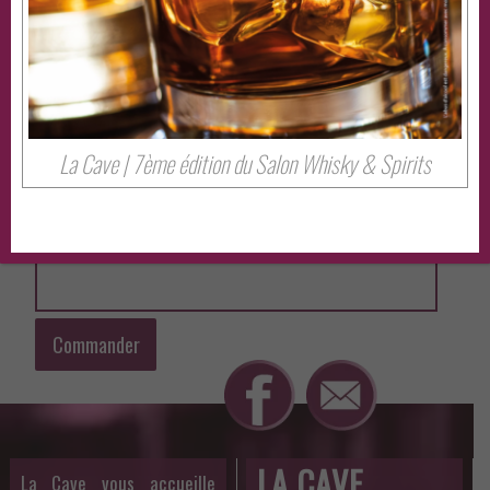
J'OFFRE CE BON CADEAU À
*
JE LAISSE UN MESSAGE
La Cave | 7ème édition du Salon Whisky & Spirits
J'INDIQUE MON ADRESSE MAIL
*
Commander
LA CAVE
La Cave vous accueille